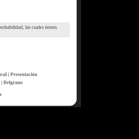
robabilidad, las cuales tienen
ral
|
Presentación
|
Belgrano
s