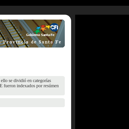
ello se dividió en categorías
 fueron indexados por resúmen