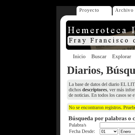
Proyecto
Archivo
Inicio
Buscar
Explorar
Diarios, Búsq
La base de datos del diario EL LIT
dichos
descriptores
, ver más info
de noticias. En todos los casos se e
No se encontraron registros. Prueb
Búsqueda por palabras o c
Palabra/s
Fecha Desde: