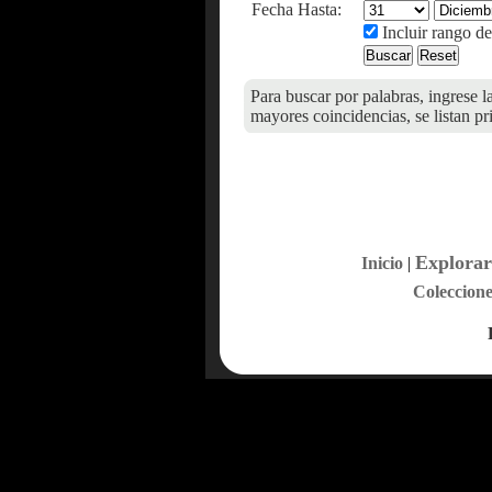
Fecha Hasta:
Incluir rango de
Para buscar por palabras, ingrese l
mayores coincidencias, se listan pr
Explorar
Inicio
|
Coleccione