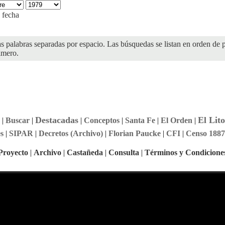
 fecha
as palabras separadas por espacio. Las búsquedas se listan en orden de p
imero.
Destacadas
El Lito
|
Buscar
|
|
Conceptos
|
Santa Fe
|
El Orden
|
s
|
SIPAR
|
Decretos (Archivo)
|
Florian Paucke
|
CFI
|
Censo 1887
Proyecto
|
Archivo
|
Castañeda
|
Consulta
|
Términos y Condicione