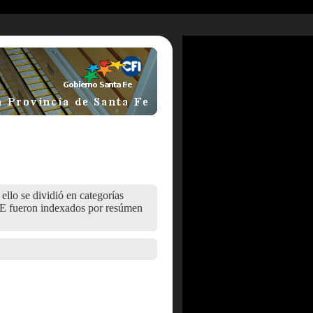
ello se dividió en categorías
 fueron indexados por resúmen