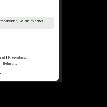
robabilidad, las cuales tienen
ral
|
Presentación
|
Belgrano
s