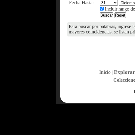
Fecha Hasta:
Incluir rango de
Para buscar por palabras, ingrese l
mayores coincidencias, se listan pr
Explorar
Inicio
|
Coleccione