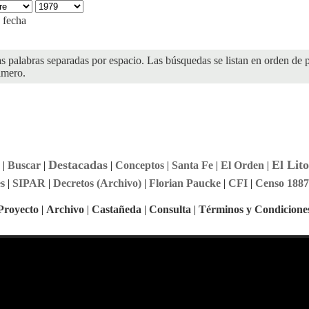
 fecha
as palabras separadas por espacio. Las búsquedas se listan en orden de p
imero.
Destacadas
El Lito
|
Buscar
|
|
Conceptos
|
Santa Fe
|
El Orden
|
s
|
SIPAR
|
Decretos (Archivo)
|
Florian Paucke
|
CFI
|
Censo 1887
Proyecto
|
Archivo
|
Castañeda
|
Consulta
|
Términos y Condicione