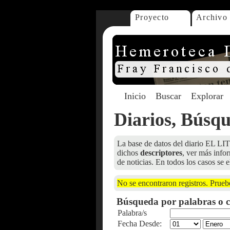
Proyecto
Archivo
Inicio
Buscar
Explorar
Diarios, Búsq
La base de datos del diario EL LIT
dichos
descriptores
, ver más info
de noticias. En todos los casos se e
No se encontraron registros. Prueb
Búsqueda por palabras o c
Palabra/s
Fecha Desde: