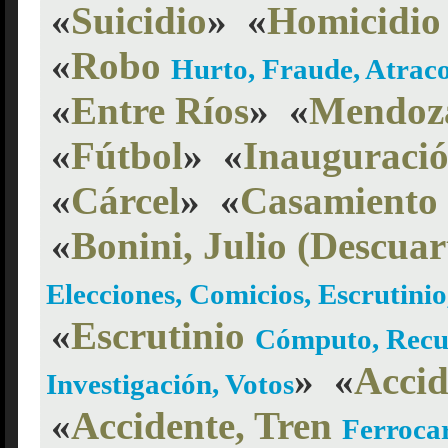
«
Suicidio
»
«
Homicidio
«
Robo
Hurto, Fraude, Atraco
«
Entre Ríos
»
«
Mendoz
«
Fútbol
»
«
Inauguraci
«
Cárcel
»
«
Casamiento
«
Bonini, Julio (Descuar
Elecciones, Comicios, Escrutinio,
«
Escrutinio
Cómputo, Recue
»
«
Accid
Investigación, Votos
«
Accidente, Tren
Ferrocar