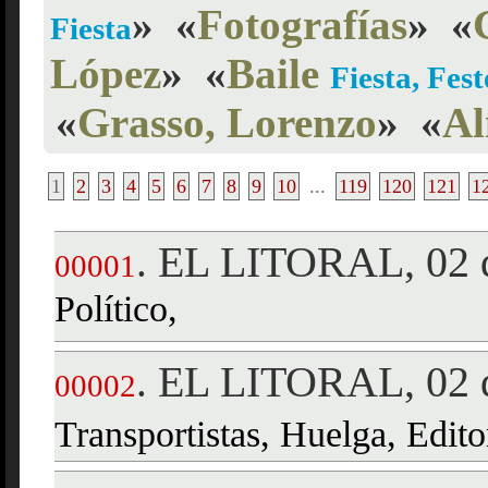
»
«
Fotografías
»
«
Fiesta
López
»
«
Baile
Fiesta, Fest
«
Grasso, Lorenzo
»
«
Al
1
2
3
4
5
6
7
8
9
10
...
119
120
121
1
EL LITORAL, 02 d
.
00001
Político,
EL LITORAL, 02 d
.
00002
Transportistas, Huelga, Editor