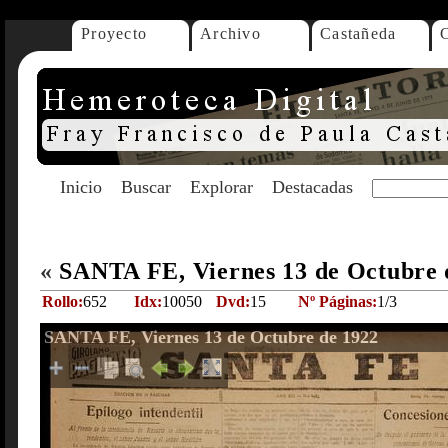
Proyecto
Archivo
Castañeda
Inicio
Buscar
Explorar
Destacadas
«
SANTA FE, Viernes 13 de Octubre 
Rollo:
652
Idx:
10050
Dvd:
15
Nº Páginas:
1/3
SANTA FE, Viernes 13 de Octubre de 1922