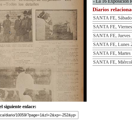
- La 16 Exposición R
Diarios relacion
SANTA FE, Sábado 
SANTA FE, Viernes 
SANTA FE, Jueves 1
SANTA FE, Lunes 2
SANTA FE, Martes 2
SANTA FE, Miércole
l siguiente enlace: