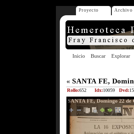
Proyecto
Archivo
Inicio
Buscar
Explorar
«
SANTA FE, Doming
Rollo:
652
Idx:
10059
Dvd:
15
SANTA FE, Domingo 22 de O