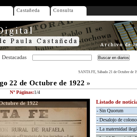
Castañeda
Consulta
Destacadas
SANTA FE, Sábado 21 de Octubre de 1
o 22 de Octubre de 1922
»
Nº Páginas:
1/4
Listado de notici
ctubre de 1922
- Sin Quorum
- Desalojo de colono
- La maternidad ileg