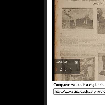
PAGINAS
1
2
3
4
Comparte esta noticia copiando e