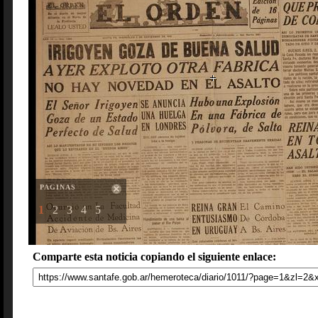
PAGINAS
1
2
3
4
5
Comparte esta noticia copiando el siguiente enlace: