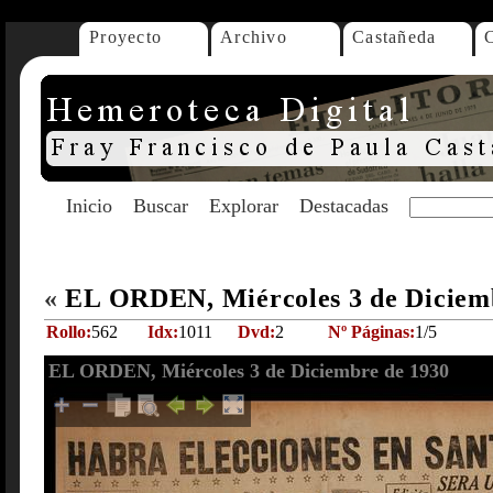
Proyecto
Archivo
Castañeda
Inicio
Buscar
Explorar
Destacadas
«
EL ORDEN, Miércoles 3 de Diciem
Rollo:
562
Idx:
1011
Dvd:
2
Nº Páginas:
1/5
EL ORDEN, Miércoles 3 de Diciembre de 1930