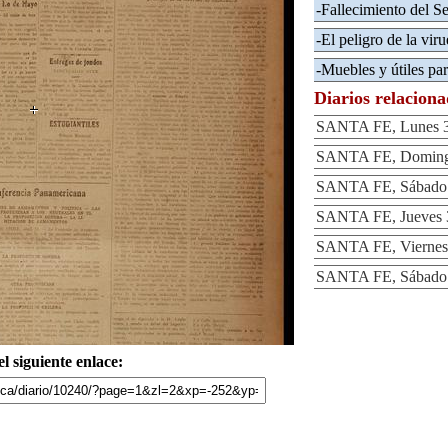
-Fallecimiento del S
-El peligro de la viru
-Muebles y útiles par
Diarios relacion
SANTA FE, Lunes 30
SANTA FE, Domingo
SANTA FE, Sábado 2
SANTA FE, Jueves 
SANTA FE, Viernes
SANTA FE, Sábado 
l siguiente enlace: