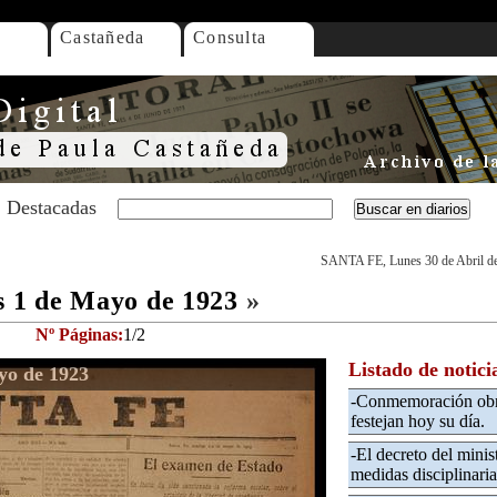
Castañeda
Consulta
Destacadas
SANTA FE, Lunes 30 de Abril d
 1 de Mayo de 1923
»
Nº Páginas:
1/2
Listado de notici
yo de 1923
-Conmemoración obr
festejan hoy su día.
-El decreto del minis
medidas disciplinaria