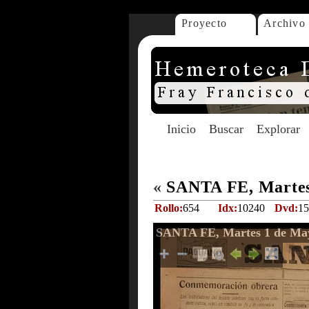
Proyecto
Archivo
Inicio
Buscar
Explorar
«
SANTA FE, Martes
Rollo:
654
Idx:
10240
Dvd:
15
SANTA FE, Martes 1 de Ma