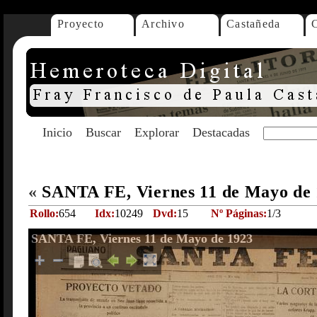
Proyecto
Archivo
Castañeda
Inicio
Buscar
Explorar
Destacadas
«
SANTA FE, Viernes 11 de Mayo de
Rollo:
654
Idx:
10249
Dvd:
15
Nº Páginas:
1/3
SANTA FE, Viernes 11 de Mayo de 1923