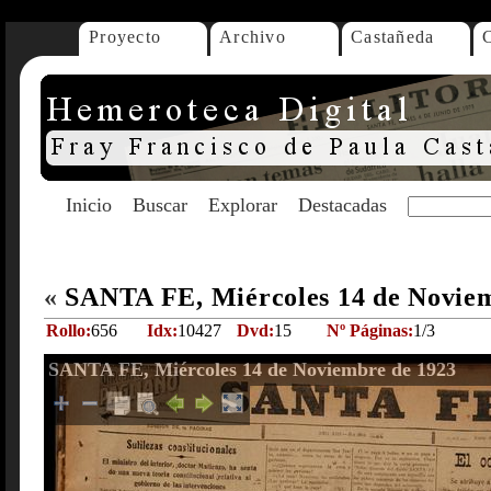
Proyecto
Archivo
Castañeda
Inicio
Buscar
Explorar
Destacadas
«
SANTA FE, Miércoles 14 de Novie
Rollo:
656
Idx:
10427
Dvd:
15
Nº Páginas:
1/3
SANTA FE, Miércoles 14 de Noviembre de 1923