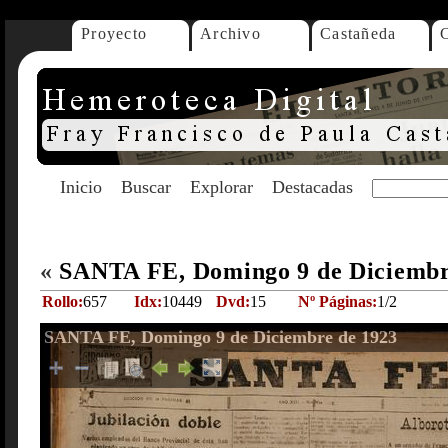
Proyecto
Archivo
Castañeda
Inicio
Buscar
Explorar
Destacadas
«
SANTA FE, Domingo 9 de Diciembr
Rollo:
657
Idx:
10449
Dvd:
15
Nº Páginas:
1/2
SANTA FE, Domingo 9 de Diciembre de 1923