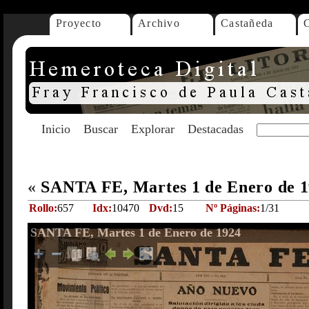
Proyecto
Archivo
Castañeda
Inicio
Buscar
Explorar
Destacadas
«
SANTA FE, Martes 1 de Enero de 
Rollo:
657
Idx:
10470
Dvd:
15
Nº Páginas:
1/31
SANTA FE, Martes 1 de Enero de 1924