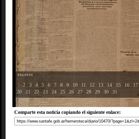
PAGINAS
1
2
3
4
5
6
7
8
9
10
11
12
13
14
15
16
17
20
21
22
23
24
25
26
27
28
29
30
31
Comparte esta noticia copiando el siguiente enlace: