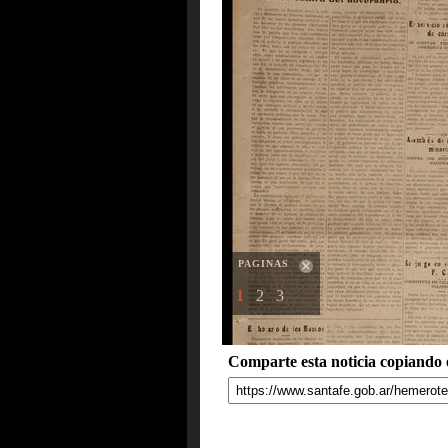
PAGINAS
1
2
3
Comparte esta noticia copiando e