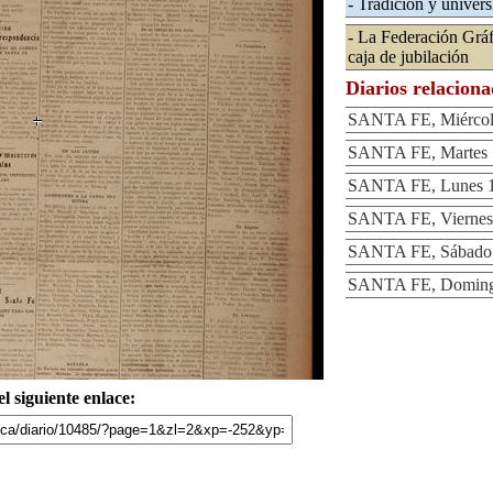
- Tradición y univer
- La Federación Gráfi
caja de jubilación
Diarios relacion
SANTA FE, Miércole
SANTA FE, Martes 1
SANTA FE, Lunes 1
SANTA FE, Viernes 
SANTA FE, Sábado 
SANTA FE, Domingo
l siguiente enlace: