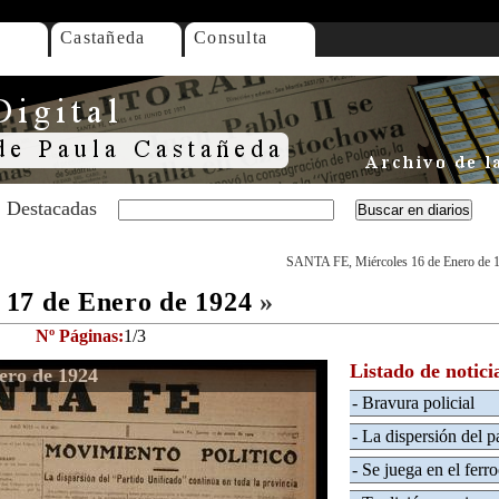
Castañeda
Consulta
Destacadas
SANTA FE, Miércoles 16 de Enero de 
17 de Enero de 1924
»
Nº Páginas:
1/3
Listado de notici
ero de 1924
- Bravura policial
- La dispersión del p
- Se juega en el ferro