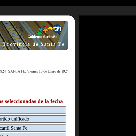
1924
|
SANTA FE, Viernes 18 de Enero de 1924
as seleccionadas de la fecha
artido unificado
carril Santa Fe