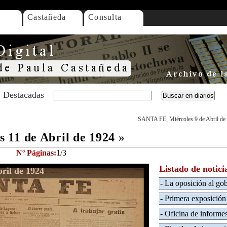
Castañeda
Consulta
Destacadas
SANTA FE, Miércoles 9 de Abril de
 11 de Abril de 1924
»
Nº Páginas:
1/3
Listado de notici
ril de 1924
- La oposición al go
- Primera exposición 
- Oficina de informe