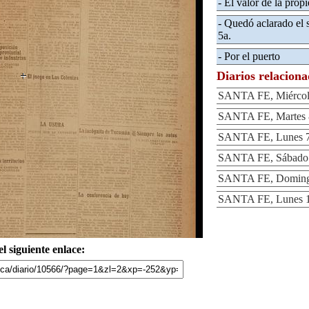
- El valor de la prop
- Quedó aclarado el 
5a.
- Por el puerto
Diarios relacion
SANTA FE, Miércole
SANTA FE, Martes 8
SANTA FE, Lunes 7 
SANTA FE, Sábado 1
SANTA FE, Domingo
SANTA FE, Lunes 14
l siguiente enlace: