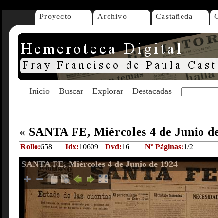
Proyecto
Archivo
Castañeda
Inicio
Buscar
Explorar
Destacadas
«
SANTA FE, Miércoles 4 de Junio d
Rollo:
658
Idx:
10609
Dvd:
16
Nº Páginas:
1/2
SANTA FE, Miércoles 4 de Junio de 1924