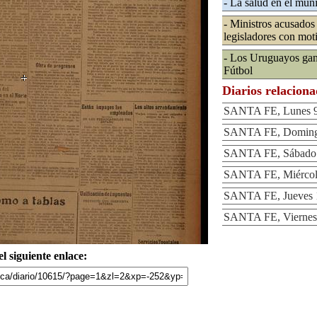
- La salud en el mun
- Ministros acusados 
legisladores con mot
- Los Uruguayos ga
Fútbol
Diarios relacion
SANTA FE, Lunes 9 
SANTA FE, Domingo
SANTA FE, Sábado 7
SANTA FE, Miércole
SANTA FE, Jueves 1
SANTA FE, Viernes 
l siguiente enlace: