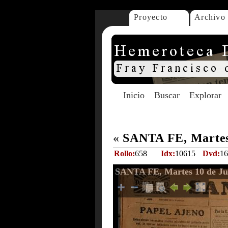
Proyecto
Archivo
Inicio
Buscar
Explorar
«
SANTA FE, Martes 
Rollo:
658
Idx:
10615
Dvd:
16
SANTA FE, Martes 10 de Ju