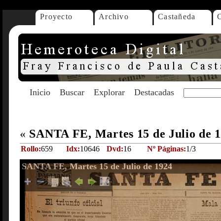
Proyecto
Archivo
Castañeda
Inicio
Buscar
Explorar
Destacadas
«
SANTA FE, Martes 15 de Julio de 
Rollo:
659
Idx:
10646
Dvd:
16
Nº Páginas:
1/3
SANTA FE, Martes 15 de Julio de 1924