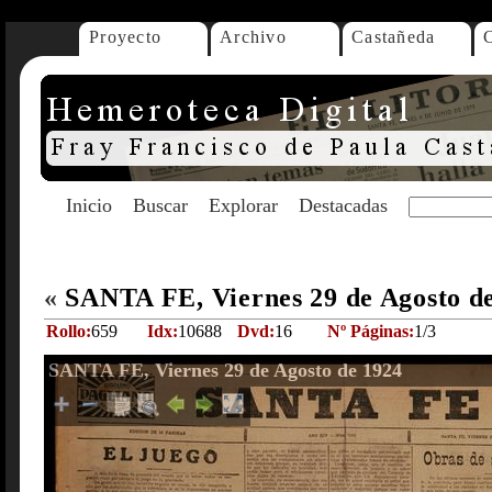
Proyecto
Archivo
Castañeda
Inicio
Buscar
Explorar
Destacadas
«
SANTA FE, Viernes 29 de Agosto d
Rollo:
659
Idx:
10688
Dvd:
16
Nº Páginas:
1/3
SANTA FE, Viernes 29 de Agosto de 1924