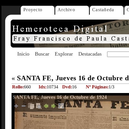
Proyecto
Archivo
Castañeda
Inicio
Buscar
Explorar
Destacadas
«
SANTA FE, Jueves 16 de Octubre 
Rollo:
660
Idx:
10734
Dvd:
16
Nº Páginas:
1/3
SANTA FE, Jueves 16 de Octubre de 1924