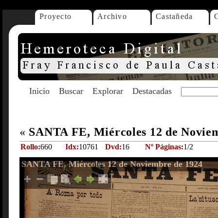
Proyecto
Archivo
Castañeda
Inicio
Buscar
Explorar
Destacadas
«
SANTA FE, Miércoles 12 de Novie
Rollo:
660
Idx:
10761
Dvd:
16
Nº Páginas:
1/2
SANTA FE, Miércoles 12 de Noviembre de 1924