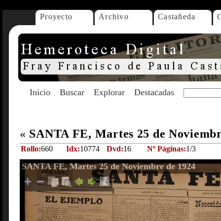
Proyecto
Archivo
Castañeda
Inicio
Buscar
Explorar
Destacadas
«
SANTA FE, Martes 25 de Noviembr
Rollo:
660
Idx:
10774
Dvd:
16
Nº Páginas:
1/3
SANTA FE, Martes 25 de Noviembre de 1924