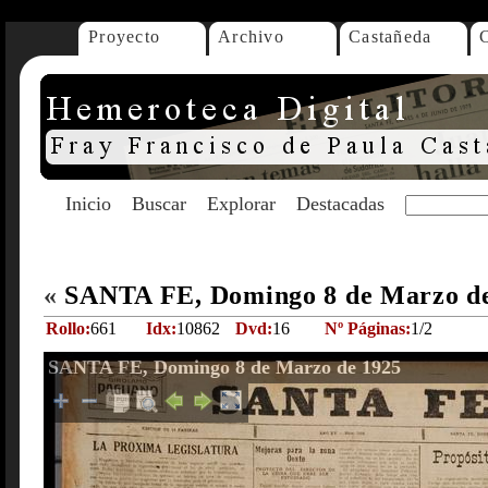
Proyecto
Archivo
Castañeda
Inicio
Buscar
Explorar
Destacadas
«
SANTA FE, Domingo 8 de Marzo d
Rollo:
661
Idx:
10862
Dvd:
16
Nº Páginas:
1/2
SANTA FE, Domingo 8 de Marzo de 1925