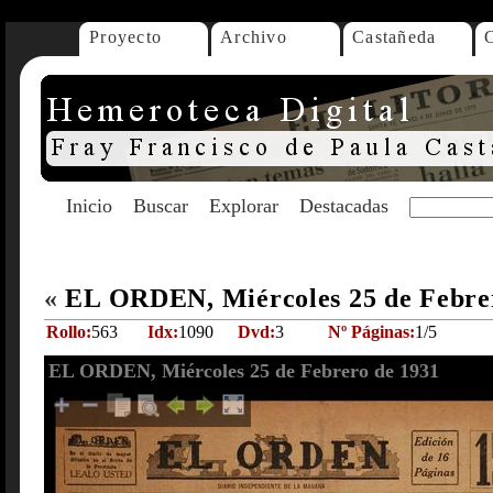
Proyecto
Archivo
Castañeda
Inicio
Buscar
Explorar
Destacadas
«
EL ORDEN, Miércoles 25 de Febre
Rollo:
563
Idx:
1090
Dvd:
3
Nº Páginas:
1/5
EL ORDEN, Miércoles 25 de Febrero de 1931