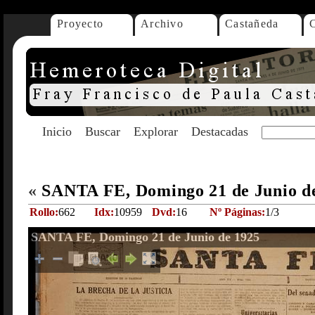
Proyecto
Archivo
Castañeda
Inicio
Buscar
Explorar
Destacadas
«
SANTA FE, Domingo 21 de Junio d
Rollo:
662
Idx:
10959
Dvd:
16
Nº Páginas:
1/3
SANTA FE, Domingo 21 de Junio de 1925