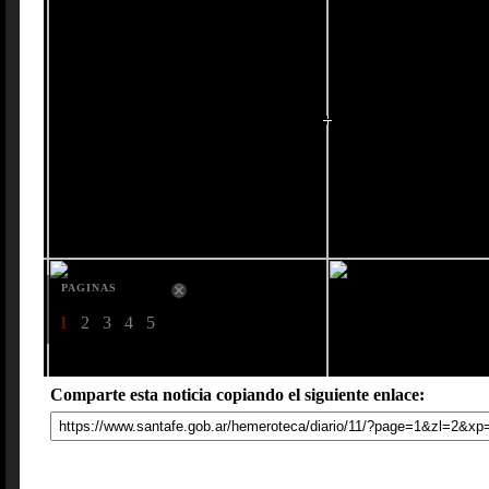
PAGINAS
1
2
3
4
5
Comparte esta noticia copiando el siguiente enlace: