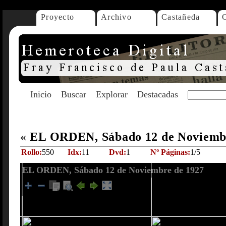
Proyecto
Archivo
Castañeda
Inicio
Buscar
Explorar
Destacadas
«
EL ORDEN, Sábado 12 de Noviemb
Rollo:
550
Idx:
11
Dvd:
1
Nº Páginas:
1/5
EL ORDEN, Sábado 12 de Noviembre de 1927