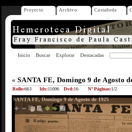
Proyecto
Archivo
Castañeda
Inicio
Buscar
Explorar
Destacadas
«
SANTA FE, Domingo 9 de Agosto d
Rollo:
663
Idx:
11006
Dvd:
16
Nº Páginas:
1/2
SANTA FE, Domingo 9 de Agosto de 1925