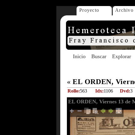
Proyecto
Archivo
Inicio
Buscar
Explorar
«
EL ORDEN, Vierne
Rollo:
563
Idx:
1106
Dvd:
3
EL ORDEN, Viernes 13 de M