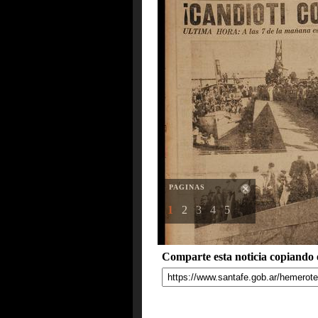
PAGINAS
1
2
3
4
5
Comparte esta noticia copiando e