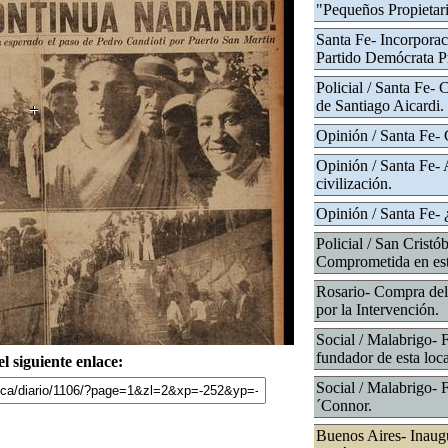
"Pequeños Propietari
Santa Fe- Incorporac
Partido Demócrata Pr
Policial / Santa Fe-
de Santiago Aicardi.
Opinión / Santa Fe- 
Opinión / Santa Fe- 
civilización.
Opinión / Santa Fe-
Policial / San Cristó
Comprometida en esta
Rosario- Compra del 
por la Intervención.
Social / Malabrigo- 
fundador de esta loca
l siguiente enlace:
Social / Malabrigo- 
´Connor.
Buenos Aires- Inaug