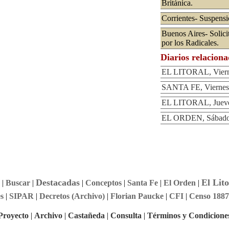
Británica.
Corrientes- Suspensi
Buenos Aires- Solici
por los Radicales.
Diarios relacion
EL LITORAL, Viern
SANTA FE, Viernes 
EL LITORAL, Jueve
EL ORDEN, Sábado 
Destacadas
El Lito
|
Buscar
|
|
Conceptos
|
Santa Fe
|
El Orden
|
s
|
SIPAR
|
Decretos (Archivo)
|
Florian Paucke
|
CFI
|
Censo 1887
Proyecto
|
Archivo
|
Castañeda
|
Consulta
|
Términos y Condicione