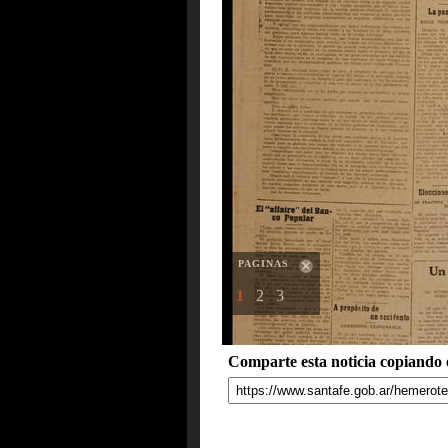
PAGINAS
1
2
3
Comparte esta noticia copiando e