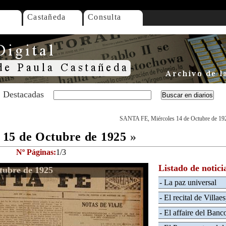
Castañeda
Consulta
Destacadas
SANTA FE, Miércoles 14 de Octubre de 19
15 de Octubre de 1925
»
Nº Páginas:
1/3
Listado de notici
tubre de 1925
- La paz universal
- El recital de Villae
- El affaire del Banc