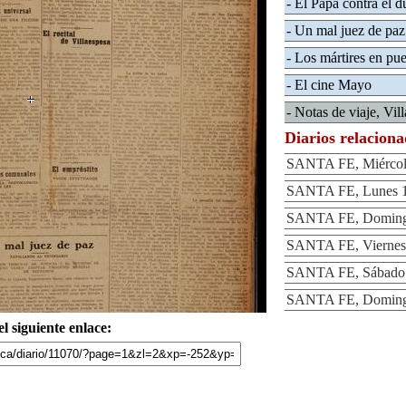
- El Papa contra el d
- Un mal juez de paz
- Los mártires en pue
- El cine Mayo
- Notas de viaje, Vil
Diarios relacion
SANTA FE, Miércole
SANTA FE, Lunes 1
SANTA FE, Domingo
SANTA FE, Viernes 
SANTA FE, Sábado 
SANTA FE, Domingo
l siguiente enlace: