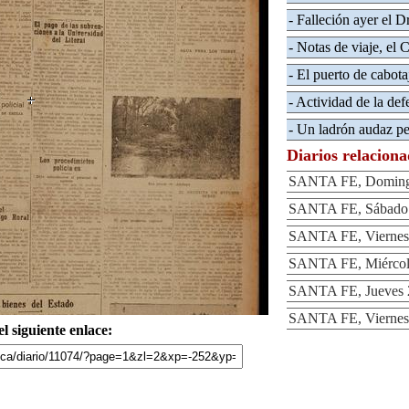
- Falleción ayer el 
- Notas de viaje, el
- El puerto de cabota
- Actividad de la def
- Un ladrón audaz pe
Diarios relacion
SANTA FE, Domingo
SANTA FE, Sábado 
SANTA FE, Viernes 
SANTA FE, Miércole
SANTA FE, Jueves 2
SANTA FE, Viernes 
l siguiente enlace: