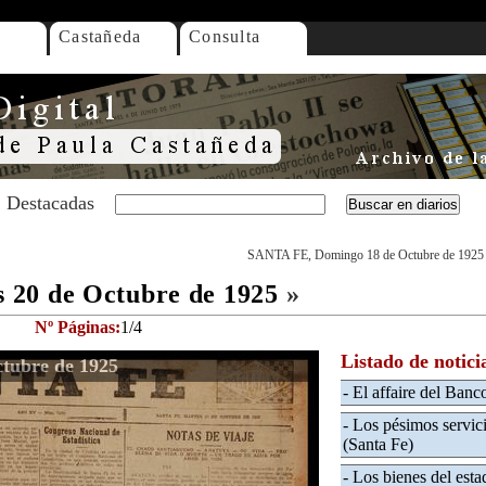
Castañeda
Consulta
Destacadas
SANTA FE, Domingo 18 de Octubre de 1925
 20 de Octubre de 1925
»
Nº Páginas:
1/4
Listado de notici
tubre de 1925
- El affaire del Banc
- Los pésimos servici
(Santa Fe)
- Los bienes del esta