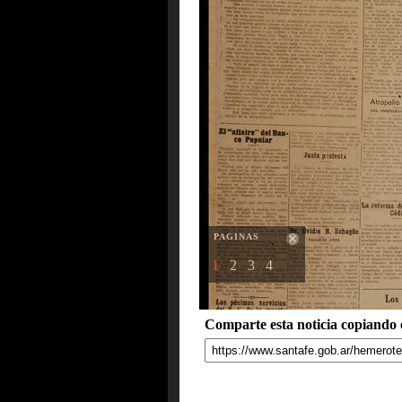
PAGINAS
1
2
3
4
Comparte esta noticia copiando e