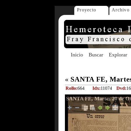
Proyecto
Archivo
Inicio
Buscar
Explorar
«
SANTA FE, Martes
Rollo:
664
Idx:
11074
Dvd:
16
SANTA FE, Martes 20 de Oc