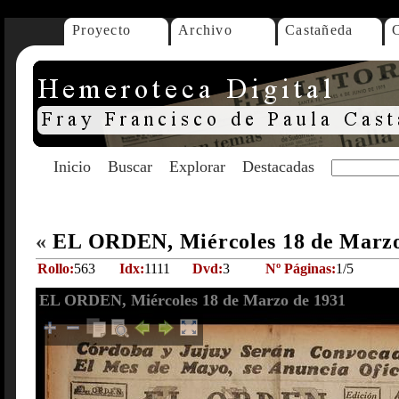
Proyecto
Archivo
Castañeda
Inicio
Buscar
Explorar
Destacadas
«
EL ORDEN, Miércoles 18 de Marz
Rollo:
563
Idx:
1111
Dvd:
3
Nº Páginas:
1/5
EL ORDEN, Miércoles 18 de Marzo de 1931