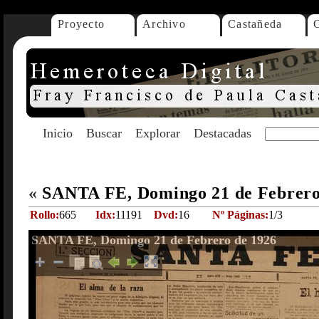
Proyecto
Archivo
Castañeda
Inicio
Buscar
Explorar
Destacadas
«
SANTA FE, Domingo 21 de Febrero
Rollo:
665
Idx:
11191
Dvd:
16
Nº Páginas:
1/3
SANTA FE, Domingo 21 de Febrero de 1926