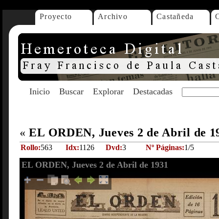
Proyecto
Archivo
Castañeda
Inicio
Buscar
Explorar
Destacadas
«
EL ORDEN, Jueves 2 de Abril de 
Rollo:
563
Idx:
1126
Dvd:
3
Nº Páginas:
1/5
EL ORDEN, Jueves 2 de Abril de 1931