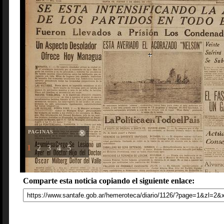
PAGINAS
1
2
3
4
5
Comparte esta noticia copiando el siguiente enlace: