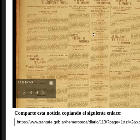
PAGINAS
1
2
3
4
5
Comparte esta noticia copiando el siguiente enlace: