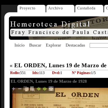
Proyecto
Archivo
Castañeda
Inicio
Buscar
Explorar
Destacadas
«
EL ORDEN, Lunes 19 de Marzo de
Rollo:
551
Idx:
113
Dvd:
1
Nº Páginas:
1/5
EL ORDEN, Lunes 19 de Marzo de 1928