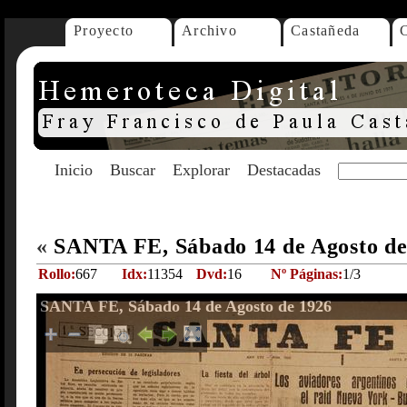
Proyecto
Archivo
Castañeda
Inicio
Buscar
Explorar
Destacadas
«
SANTA FE, Sábado 14 de Agosto d
Rollo:
667
Idx:
11354
Dvd:
16
Nº Páginas:
1/3
SANTA FE, Sábado 14 de Agosto de 1926