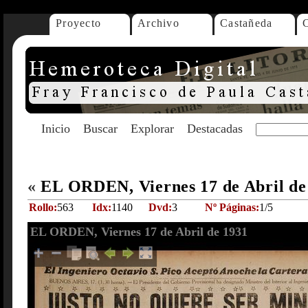
Proyecto
Archivo
Castañeda
Inicio
Buscar
Explorar
Destacadas
«
EL ORDEN, Viernes 17 de Abril d
Rollo:
563
Idx:
1140
Dvd:
3
Nº Páginas:
1/5
EL ORDEN, Viernes 17 de Abril de 1931