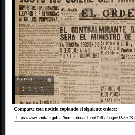
PAGINAS
1
2
3
4
5
Comparte esta noticia copiando el siguiente enlace: