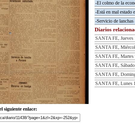
-El colmo de la econ
-Está en mal estado el
-Servicio de lanchas
Diarios relacion
SANTA FE, Jueves 
SANTA FE, Miércole
SANTA FE, Martes 
SANTA FE, Sábado 
SANTA FE, Domingo
SANTA FE, Lunes 1
l siguiente enlace: