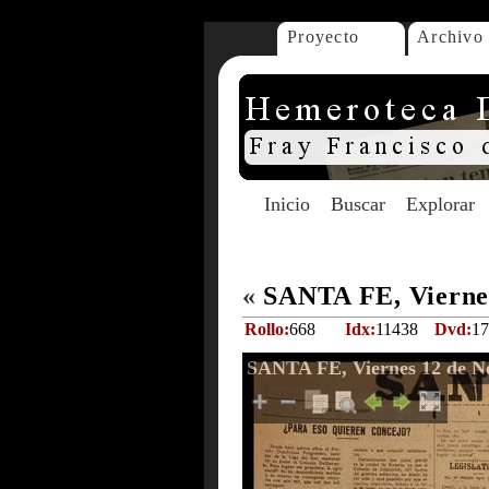
Proyecto
Archivo
Inicio
Buscar
Explorar
«
SANTA FE, Viernes
Rollo:
668
Idx:
11438
Dvd:
17
SANTA FE, Viernes 12 de N