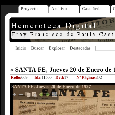
Proyecto
Archivo
Castañeda
Inicio
Buscar
Explorar
Destacadas
«
SANTA FE, Jueves 20 de Enero de
Rollo:
669
Idx:
11500
Dvd:
17
Nº Páginas:
1/2
SANTA FE, Jueves 20 de Enero de 1927