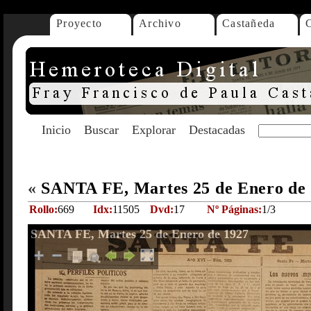
Proyecto
Archivo
Castañeda
Inicio
Buscar
Explorar
Destacadas
«
SANTA FE, Martes 25 de Enero de
Rollo:
669
Idx:
11505
Dvd:
17
Nº Páginas:
1/3
SANTA FE, Martes 25 de Enero de 1927