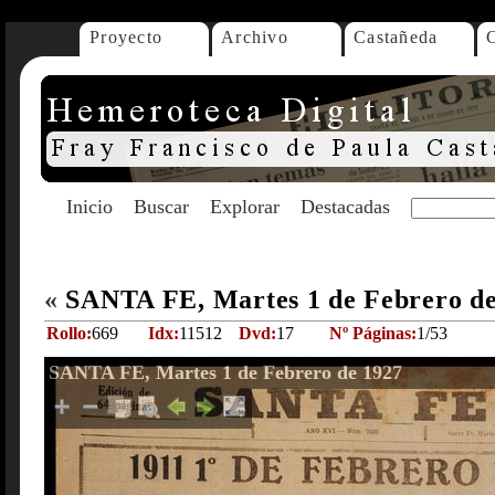
Proyecto
Archivo
Castañeda
Inicio
Buscar
Explorar
Destacadas
«
SANTA FE, Martes 1 de Febrero d
Rollo:
669
Idx:
11512
Dvd:
17
Nº Páginas:
1/53
SANTA FE, Martes 1 de Febrero de 1927