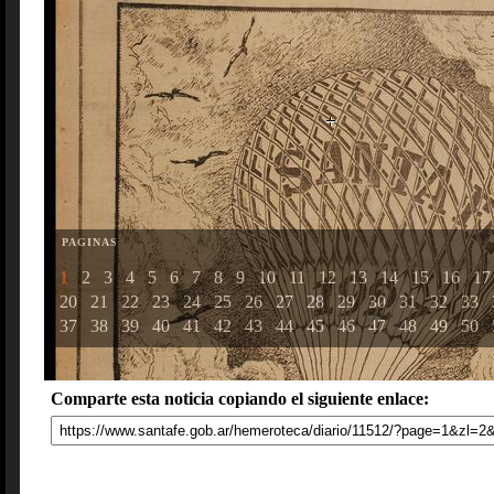
PAGINAS
1
2
3
4
5
6
7
8
9
10
11
12
13
14
15
16
17
20
21
22
23
24
25
26
27
28
29
30
31
32
33
37
38
39
40
41
42
43
44
45
46
47
48
49
50
Comparte esta noticia copiando el siguiente enlace: