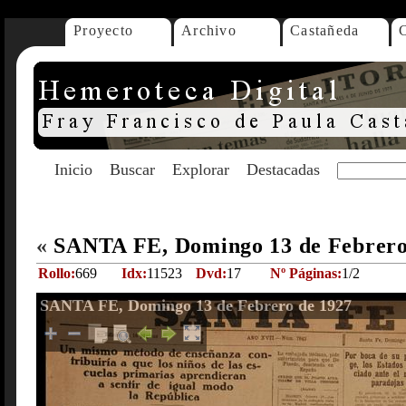
Proyecto
Archivo
Castañeda
Inicio
Buscar
Explorar
Destacadas
«
SANTA FE, Domingo 13 de Febrero
Rollo:
669
Idx:
11523
Dvd:
17
Nº Páginas:
1/2
SANTA FE, Domingo 13 de Febrero de 1927