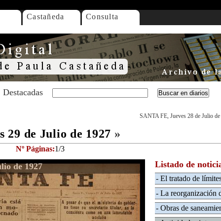
Castañeda
Consulta
Destacadas
SANTA FE, Jueves 28 de Julio de
 29 de Julio de 1927
»
Nº Páginas:
1/3
Listado de notici
lio de 1927
- El tratado de límit
- La reorganización d
- Obras de saneamien