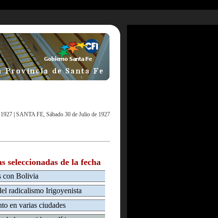
 1927
|
SANTA FE, Sábado 30 de Julio de 1927
as seleccionadas de la fecha
es con Bolivia
el radicalismo Irigoyenista
to en varias ciudades