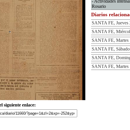
- Actividades intensa
Rosario
Diarios relacion
SANTA FE, Jueves 2
SANTA FE, Miércole
SANTA FE, Martes 2
SANTA FE, Sábado 3
SANTA FE, Domingo
SANTA FE, Martes 2
l siguiente enlace: