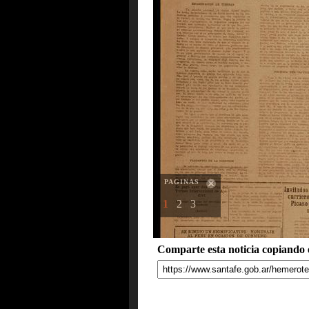
PAGINAS
1
2
3
Comparte esta noticia copiando e