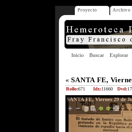
Proyecto
Archivo
Inicio
Buscar
Explorar
«
SANTA FE, Viernes
Rollo:
671
Idx:
11660
Dvd:
17
SANTA FE, Viernes 29 de Ju