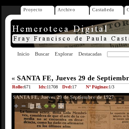
Proyecto
Archivo
Castañeda
Inicio
Buscar
Explorar
Destacadas
«
SANTA FE, Jueves 29 de Septiembr
Rollo:
671
Idx:
11708
Dvd:
17
Nº Páginas:
1/3
SANTA FE, Jueves 29 de Septiembre de 1927