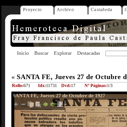
Proyecto
Archivo
Castañeda
Inicio
Buscar
Explorar
Destacadas
«
SANTA FE, Jueves 27 de Octubre 
Rollo:
671
Idx:
11731
Dvd:
17
Nº Páginas:
1/3
SANTA FE, Jueves 27 de Octubre de 1927