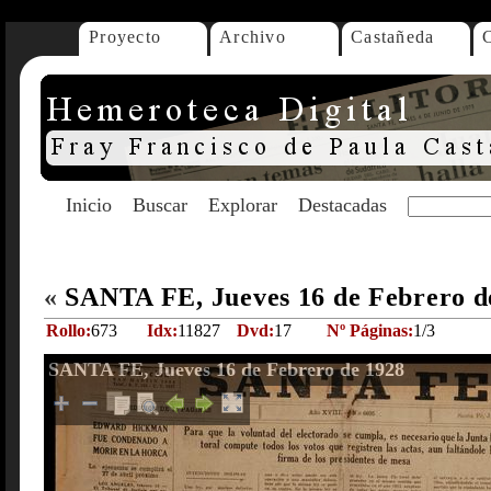
Proyecto
Archivo
Castañeda
Inicio
Buscar
Explorar
Destacadas
«
SANTA FE, Jueves 16 de Febrero d
Rollo:
673
Idx:
11827
Dvd:
17
Nº Páginas:
1/3
SANTA FE, Jueves 16 de Febrero de 1928