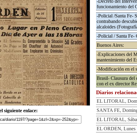
-Decreto del Interve
funcionamiento del 
-Policial /Santa Fe- 
contrabando descubie
alcaloides (Fotografí
-Policial / Santa Fe-
Buenos Aires:
-Explicaciones del Mi
mantenimiento del Es
-Modificación en el 
Brasil- Clausura del
con el ex director R
Diarios relacion
EL LITORAL, Domin
SANTA FE, Domingo
l siguiente enlace:
EL LITORAL, Sábad
EL ORDEN, Lunes 1