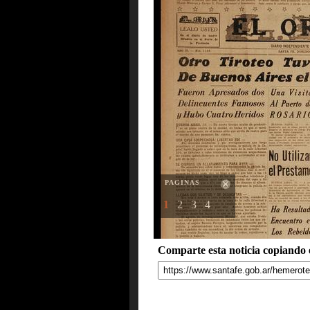
PAGINAS
1
2
3
4
Comparte esta noticia copiando e