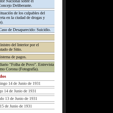
ntor Nacional sobre el
Concejo Deliberante.
Situación de los culpables del
rta en la ciudad de drogas y
a).
 Caso de Desaparecido: Suicidio.
nistro del Interior por el
tado de Sitio.
sistema de pagos.
 diario "Folha de Povo". Entrevista
emo Corona (Fotografía).
ados
go 14 de Junio de 1931
 14 de Junio de 1931
o 13 de Junio de 1931
5 de Junio de 1931