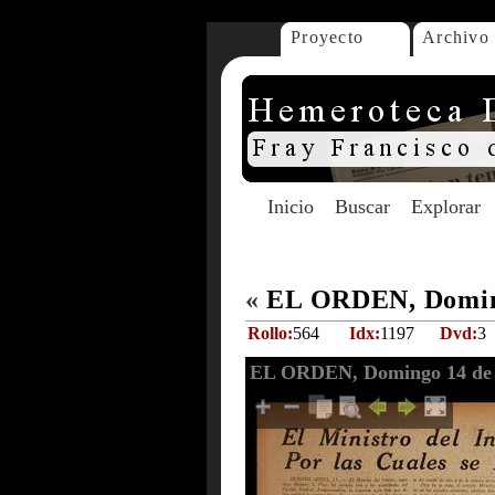
Proyecto
Archivo
Inicio
Buscar
Explorar
«
EL ORDEN, Doming
Rollo:
564
Idx:
1197
Dvd:
3
EL ORDEN, Domingo 14 de 