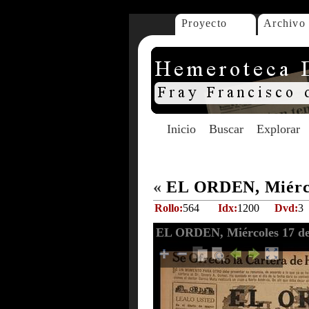
Proyecto
Archivo
Inicio
Buscar
Explorar
«
EL ORDEN, Miércol
Rollo:
564
Idx:
1200
Dvd:
3
EL ORDEN, Miércoles 17 de