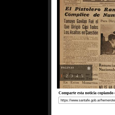
PAGINAS
1
2
3
4
5
Comparte esta noticia copiando e