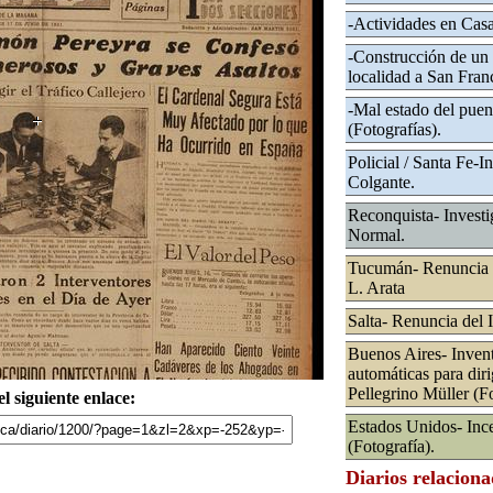
-Actividades en Cas
-Construcción de un
localidad a San Fran
-Mal estado del puen
(Fotografías).
Policial / Santa Fe-I
Colgante.
Reconquista- Investi
Normal.
Tucumán- Renuncia de
L. Arata
Salta- Renuncia del 
Buenos Aires- Invent
automáticas para dirig
Pellegrino Müller (Fo
l siguiente enlace:
Estados Unidos- Ince
(Fotografía).
Diarios relacion