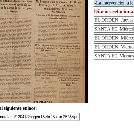
-La intervención a l
Diarios relacion
EL ORDEN, Jueves 
SANTA FE, Miércole
EL ORDEN, Miércole
EL ORDEN, Viernes 
SANTA FE, Viernes 
l siguiente enlace: