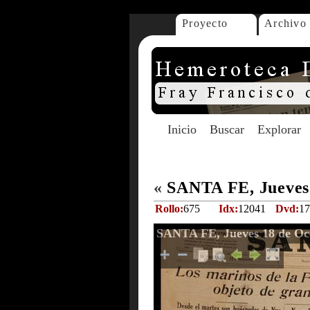
Proyecto
Archivo
Inicio
Buscar
Explorar
«
SANTA FE, Jueves 
Rollo:
675
Idx:
12041
Dvd:
17
SANTA FE, Jueves 18 de Oc