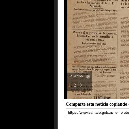
PAGINAS
1
2
3
Comparte esta noticia copiando e