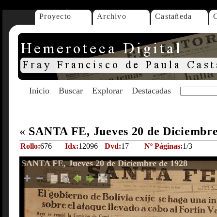
Proyecto
Archivo
Castañeda
Inicio
Buscar
Explorar
Destacadas
«
SANTA FE, Jueves 20 de Diciembr
Rollo:
676
Idx:
12096
Dvd:
17
Nº Páginas:
1/3
SANTA FE, Jueves 20 de Diciembre de 1928