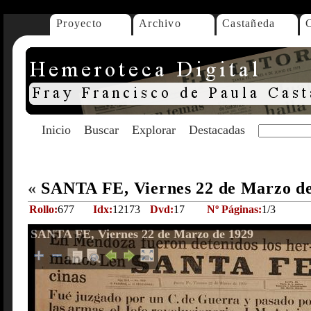
Proyecto
Archivo
Castañeda
Inicio
Buscar
Explorar
Destacadas
«
SANTA FE, Viernes 22 de Marzo d
Rollo:
677
Idx:
12173
Dvd:
17
Nº Páginas:
1/3
SANTA FE, Viernes 22 de Marzo de 1929