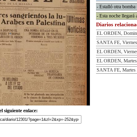
- Estalló otra bomba
- Esta noche llegará
Diarios relacion
EL ORDEN, Domingo
SANTA FE, Viernes 
EL ORDEN, Viernes
EL ORDEN, Martes 
SANTA FE, Martes 2
l siguiente enlace: