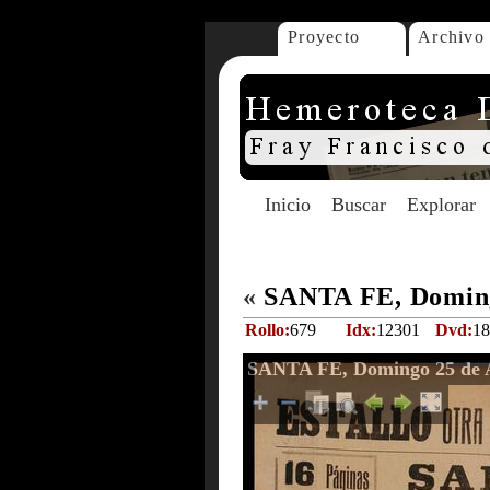
Proyecto
Archivo
Inicio
Buscar
Explorar
«
SANTA FE, Doming
Rollo:
679
Idx:
12301
Dvd:
18
SANTA FE, Domingo 25 de A