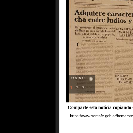
PAGINAS
1
2
3
Comparte esta noticia copiando e