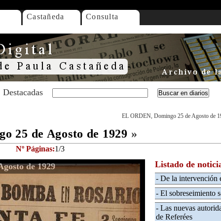
Castañeda
Consulta
Destacadas
EL ORDEN, Domingo 25 de Agosto de 1
o 25 de Agosto de 1929
»
Nº Páginas:
1/3
Listado de notici
gosto de 1929
- De la intervención 
- El sobreseimiento 
- Las nuevas autorid
de Referées