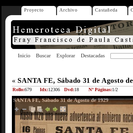
Proyecto
Archivo
Castañeda
Inicio
Buscar
Explorar
Destacadas
«
SANTA FE, Sábado 31 de Agosto d
Rollo:
679
Idx:
12306
Dvd:
18
Nº Páginas:
1/2
SANTA FE, Sábado 31 de Agosto de 1929